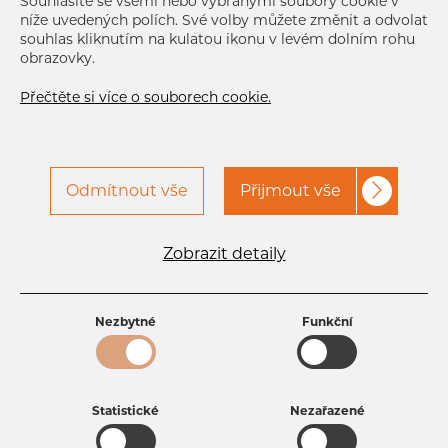
Souhlasíte se všemi nebo vybranými soubory cookie v
níže uvedených polích. Své volby můžete změnit a odvolat
DETAILY
souhlas kliknutím na kulatou ikonu v levém dolním rohu
obrazovky.
Přečtěte si více o souborech cookie.
Odmítnout vše
Přijmout vše
Specifikace produktu
Zobrazit detaily
kód produktu
3500600100
Rozměr
6 mm
Tloušťka
1 mm
Nezbytné
Funkční
Hmotnost
0.13 kg
Statistické
Nezařazené