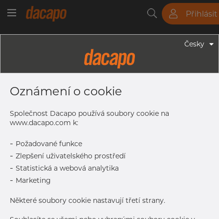
Přihlásit
Trubky
Tyče
Plechy
Fitinky
Česky
Trubky - Bezešvé Trubky
6.0 X 1.0 Mm - Bezešvé Hydraulické
Oznámení o cookie
Trubky, 1.4401/4 316/L, EN10216-5
TC2, A269/213, D4/T3, Leskle
Společnost Dacapo používá soubory cookie na
Žíhaná
www.dacapo.com k:
-
Požadované funkce
-
Zlepšení uživatelského prostředí
Tisk štítku
-
Statistická a webová analytika
-
Marketing
DORUČENÍ
Oct 5, 2026
3.606
Některé soubory cookie nastavují třetí strany.
Další dodávka
Jan 8, 2027
6.000