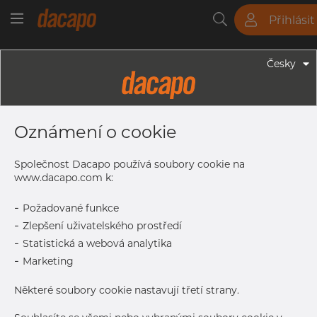
Přihlásit
Trubky
Tyče
Plechy
Fitinky
Česky
Trubky - Bezešvé Trubky
4.0 X 1.0 Mm - Bezešvé Hydraulické
Oznámení o cookie
Trubky, 1.4401/4 316/L, EN10216-5
TC2, A269/213, D4/T3, Leskle
Společnost Dacapo používá soubory cookie na
Žíhaná
www.dacapo.com k:
-
Požadované funkce
-
Zlepšení uživatelského prostředí
Tisk štítku
-
Statistická a webová analytika
-
Marketing
DORUČENÍ
Další dodávka
Jan 8, 2027
4.002
Některé soubory cookie nastavují třetí strany.