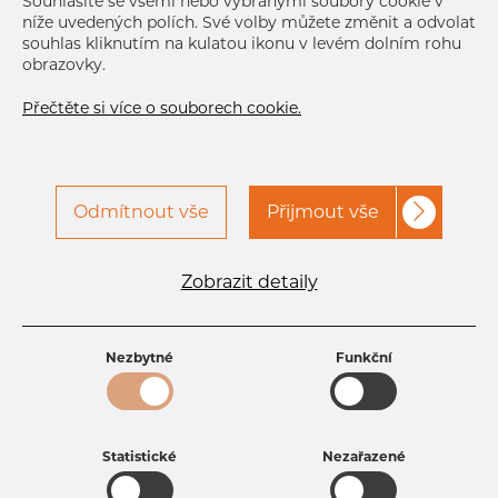
DETAILY
Souhlasíte se všemi nebo vybranými soubory cookie v
níže uvedených polích. Své volby můžete změnit a odvolat
souhlas kliknutím na kulatou ikonu v levém dolním rohu
obrazovky.
Přečtěte si více o souborech cookie.
Odmítnout vše
Přijmout vše
Specifikace produktu
Zobrazit detaily
kód produktu
3500400100
Rozměr
4 mm
Tloušťka
1 mm
Nezbytné
Funkční
Hmotnost
0.08 kg
Statistické
Nezařazené