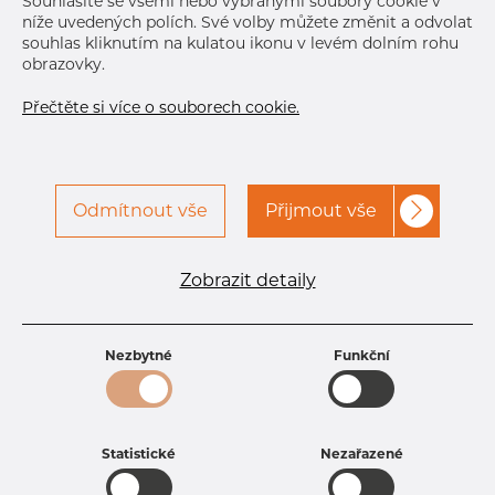
Souhlasíte se všemi nebo vybranými soubory cookie v
níže uvedených polích. Své volby můžete změnit a odvolat
souhlas kliknutím na kulatou ikonu v levém dolním rohu
obrazovky.
Přečtěte si více o souborech cookie.
Odmítnout vše
Přijmout vše
Specifikace produktu
kód produktu
1902130265
Zobrazit detaily
Rozměr
21,3 mm
Tloušťka
2,6 mm
Hmotnost
1.22 kg
Nezbytné
Funkční
Statistické
Nezařazené