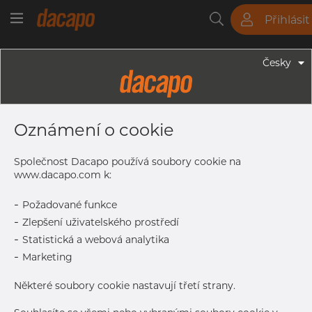
Přihlásit
Trubky
Tyče
Plechy
Fitinky
Česky
Trubky - Kruhové Trubky
21.3 X 2.6 Mm - Trubky Svařované
Oznámení o cookie
Laserem, 1.4404, EN 10217-7,
Žíhaná, Lesklá
Společnost Dacapo používá soubory cookie na
www.dacapo.com k:
-
Požadované funkce
Tisk štítku
-
Zlepšení uživatelského prostředí
-
Statistická a webová analytika
DORUČENÍ
-
Marketing
Další dodávka
Oct 15, 2026
546
Některé soubory cookie nastavují třetí strany.
DETAILY