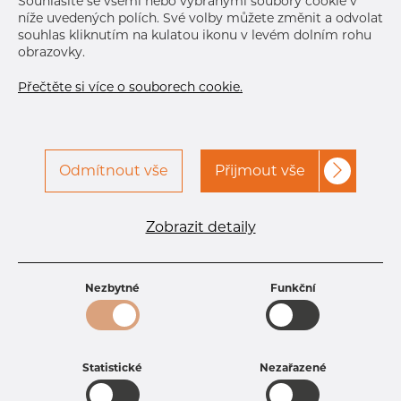
Souhlasíte se všemi nebo vybranými soubory cookie v
níže uvedených polích. Své volby můžete změnit a odvolat
souhlas kliknutím na kulatou ikonu v levém dolním rohu
obrazovky.
Přečtěte si více o souborech cookie.
Odmítnout vše
Přijmout vše
Specifikace produktu
kód produktu
1901400100
Zobrazit detaily
Rozměr
14 mm
Tloušťka
1 mm
Hmotnost
0.33 kg
Nezbytné
Funkční
Statistické
Nezařazené