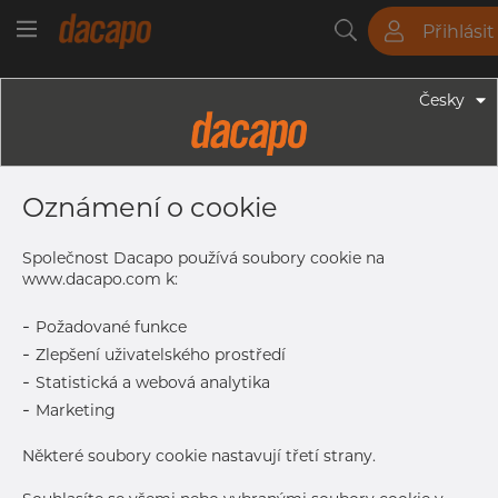
Přihlásit
Trubky
Tyče
Plechy
Fitinky
Česky
Trubky - Kruhové Trubky
14.0 X 1.0 Mm - Trubky Svařované
Oznámení o cookie
Laserem, 1.4404, EN 10217-7,
Žíhaná, Lesklá
Společnost Dacapo používá soubory cookie na
www.dacapo.com k:
-
Požadované funkce
Tisk štítku
-
Zlepšení uživatelského prostředí
-
Statistická a webová analytika
DETAILY
-
Marketing
Normální velikost dávky
1.626 m
Některé soubory cookie nastavují třetí strany.